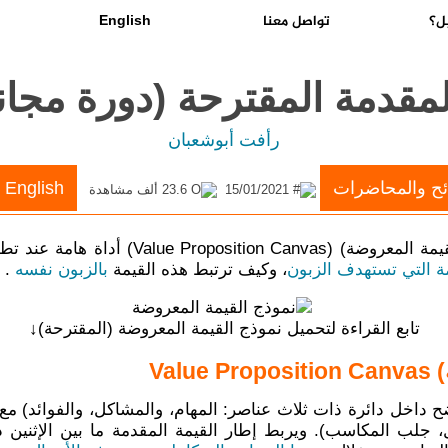
ل؟
تواصل معنا
English
لمقدمة المقترحة (دورة مجان
رأفت أبوشعبان
ئح والمحاضرات
 English
15/01/2021
23.6 ألف مشاهدة
امة عند تطوير خطط الأعمال بالإضافة
ة التي تستهدف الزبون
، وكيف ترتبط هذه القيمة
بالزبون نفسه
.
تابع القراءة لتحميل نموذج القيمة المعروضة (المقترحة)↓
Va
ضح داخل دائرة ذات ثلاث عناصر: المهام، والمشاكل، والفوائد) م
كل، جلب المكاسب). ويربط إطار القيمة المقدمة ما بين الإثنين