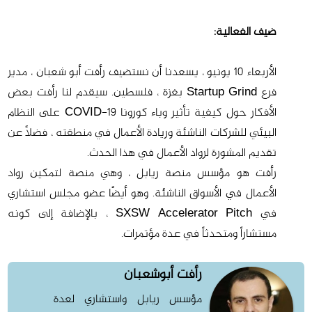
ضيف الفعالية:
الأربعاء 10 يونيو ، يسعدنا أن نستضيف رأفت أبو شعبان ، مدير
فرع Startup Grind بغزة ، فلسطين. سيقدم لنا رأفت بعض
الأفكار حول كيفية تأثير وباء كورونا COVID-19 على النظام
البيئي للشركات الناشئة وريادة الأعمال في منطقته ، فضلاً عن
تقديم المشورة لرواد الأعمال في هذا الحدث.
رأفت هو مؤسس منصة ريابل ، وهي منصة لتمكين رواد
الأعمال في الأسواق الناشئة. وهو أيضًا عضو مجلس استشاري
في SXSW Accelerator Pitch ، بالإضافة إلى كونه
مستشاراً ومتحدثاً في عدة مؤتمرات.
رأفت أبوشعبان
مؤسس ريابل واستشاري لعدة