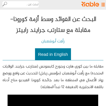
ريابل
البحث عن الفوائد وسط أزمة كورونا-
مقابلة مع ستارتب جرايند رابيتز
مستكشف
الريادة
رأفت أبوشعبان
ما
Read in English
هي
ريابل؟
مقابلة ما بين كوري هارت وجورج كابسونس (ستارتب جرايند، الولايات
06/12/2020
4 ألف مشاهدة
المتحدة) مع رأفت أبوشعبان (مؤسس ريابل) للحديث عن واقع ووضع
تواصل
رواد الأعمال في المنطقة ما بعد جائحة كورونا. الفيديو متاح أدناه
معنا
باللغة الانجليزية (الدقيقة 12 تبدأ المقابلة)
English