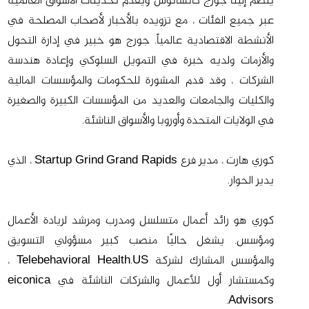
ينضم إلينا جورج كاتسانوس ويقدم تحديثات الأسواق العالمية
عبر جميع الفئات ، مع تزويده بالأخبار لأصحاب المصلحة في
الأنشطة الاقتصادية عالمياً. جورج هو خبير في إدارة التحول
والأزمات ولديه خبرة في التمويل السلوكي وإعادة هندسة
الشركات ، وقد قدم المشورة للحكومات والمؤسسات المالية
والكليات والجامعات والعديد من المؤسسات الكبيرة والصغيرة
في الولايات المتحدة وأوروبا والأسواق الناشئة.
كوري هارت ، مدير فرع Startup Grind Grand Rapids ، الذي
يدير الحوار.
كوري هو رائد أعمال متسلسل ومدرب ومرشد لريادة الأعمال
ومؤسس. يشغل حاليًا منصب كبير مسؤولي التسويق
والمؤسس المشارك لشركة Telebehavioral Health.US ،
وكمستشار أول للأعمال والشركات الناشئة في eiconica
Advisors.