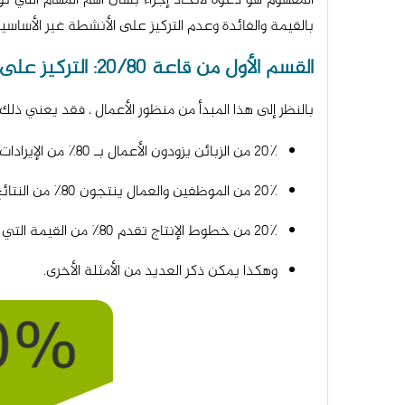
المفهوم هو دعوة لاتخاذ إجراء بشأن أهم المهام التي 
بالقيمة والفائدة وعدم التركيز على الأنشطة غير الأساسية، حيث يعني القانون أيضاً أ
القسم الأول من قاعة 20/80: التركيز على الاستفادة من 20%:
بالنظر إلى هذا المبدأ من منظور الأعمال ، فقد يعني ذلك ع
20٪ من الزبائن يزودون الأعمال بـ 80٪ من الإيرادات.
20٪ من الموظفين والعمال ينتجون 80٪ من النتائج والمخرجات.
20٪ من خطوط الإنتاج تقدم 80٪ من القيمة التي تعود على المشاريع التجارية.
وهكذا يمكن ذكر العديد من الأمثلة الأخرى.