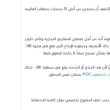
خذ هذا كمثال جيد لتطبيق هذا المبدأ في الأعمال: تقرر الشركة أنها بحاجة إلى تحسين أرباحها وتقوم بتحليل عروضها الحالية. اكتشف أن منتجين من أصل 10 منتجات يحققان الغالبية
 المهام المهمة - ننتقل الآن إلى 80٪ الأخرى. يجب أن يكون مفهوما أنه من أجل تشغيل المشاريع التجارية ولكي تكون
العمليات سلسة ، لا يزال يتعين علينا القيام بأشياء غير أساسية ومملة للحفاظ على سير سلس للعمليات داخل المشروع ، بما في ذلك الأنشطة وخطوط الإنتاج التي تقع في فجوة 80٪.
بما في ذلك مخططات العرض لإبراز منتج أو خدمة جديدة ، نظرًا لأن هذا المنتج أو الخدمة يقع في منطقة 80٪ ، لذلك
يتبعان نفس المنطق.
مون نفس القيمة) تمامًا. هنا ، يجب على المشروع تخصيص موارد كافية للاحتفاظ