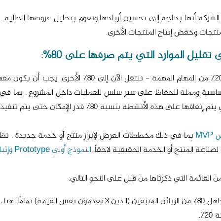
لمنتجات وخفض إنتاج المنتجات الأخرى.
بعد تحديد الجانب الظاهر من مبدأ باريتو - باستخدام 20٪ من
در الإمكان حتى يتم تنفيذها بشكل صحيح تمامًا. لا حاجة للتفوق فيها.
MV
لصناعة المنتج أو الخدمة الحقيقية لاحقاً.
النموذج أولي Prototype وإثبات للمفهوم POC
يوفر 20٪ من الزبائن 80٪ من الإيرادات: لا ينبغي تجاهل 80٪ من الزبائن المتبقين (الذين لا يقد