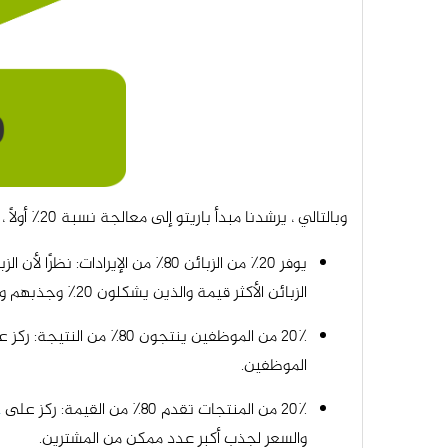
وبالتالي ، يرشدنا مبدأ باريتو إلى معالجة نسبة 20٪ أولاً ، والتي تصبح شيئًا كالتالي:
يوفر 20٪ من الزبائن 80٪ من الإ
الزبائن الأكثر قيمة والذين يشكلون 20٪ وجذبهم والحفاظ عليهم سلوكاً جيدًا في الأعمال قبل استقطاب زبائن آخرين.
الموظفين.
20٪ من المنتجات تقدم 80٪ من القيمة: ركز على
ج
والسعر لجذب أكبر عدد ممكن من المشترين.