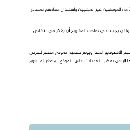
 من الموظفين ينتجون 80٪ من النتيجة: عندما تعمل الشركة على إعادة هيكلة وتنظيم إنفاقها ، ينبغي النظر في 80٪ من الموظفين غير المنتجين واستبدال مهامهم بمصادر
يد الحياة إذا كانت تحقق أرباحًا ، ولكن يجب على صاحب المشروع أن يفكر في التخلص
 تصميم منتج. يتبع الاستوديو المبدأ ويوفر تصميم نموذج مصغر للعرض
ها الزبون بعض التعديلات على النموذج المصغر ثم يقوم