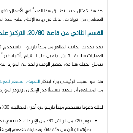
العظمى من الإيرادات ، لذلك قرر زيادة الإنتاج على هذه ا
القسم الثاني من قاعة 20/80: التركيز على تقليل الموارد التي يتم صرفها على 80%:
تتمثل الحيلة هنا في تقصير الوقت والحد من الموارد التي يتم إنفاقها على هذه الأنشطة بنسبة 80٪ ق
هذا هو السبب الرئيسي وراء ابتكار
النموذج المصغر للعرض P
من المنطقي أن نبقيه بسيطًا قدر الإمكان ، ونوفر الموارد 
لذلك دعونا نستخدم مبدأ باريتو مرة أخرى لمعالجة 80٪ من القائمة التي ذكرناها من قبل على النحو التالي:
بهؤلاء الزبائن من فئة 80٪ ومحاولة دفعهم إلى فئة 20٪.