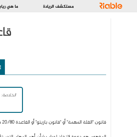
مستكشف الريادة
ما هي رياب
قاعدة 20 80
الخلاصة:
قانون "القلة المهمة" أو "قانون باريتو" أو القاعدة 20/80 هي مرادفات لنفس المفهوم بأن 20٪ من العمل الذي يقوم به الشخص ينتج 80٪ من النتائج التي يحققها