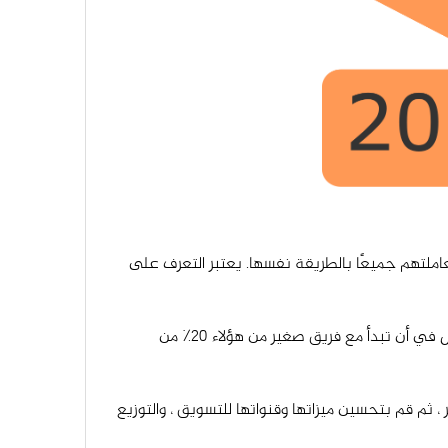
لا ينبغي معاملتهم جميعًا بالطريقة نفسها. يعتبر التعرف على
20٪ من الموظفين ينتجون 80٪ من النتيجة: ركز على الحصول على أفضل المواهب الممكنة دون توسيع الفريق كثيرًا. لا بأس في أن تبدأ مع فريق صغير من هؤلاء 20٪ من
، ثم قم بتحسين ميزاتها وقنواتها للتسويق ، والتوزيع