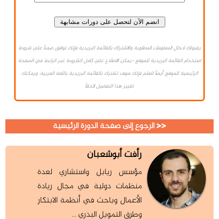
بقبولك ادخال المعلومات المطلوبة والاشتراك بالقائمة البريدية فإنك توافق ضمناً على شروط
استخدام القائمة البريدية للموقع -يمكن الاطلاع على كامل الشروط عبر الرابط في الصفحة
الرئيسية للموقع. أيضاً للعلم فإنك سوف تشترك بالقائمة البريدية باللغة العربية، ويمكنك
تغيير هذا التفضيل لاحقاً
<< الرجوع إلى صفحة الدورة الرئيسية
رأفت أبوشعبان
مؤسس ريابل واستشاري لعدة
منظمات دولية في مجال ريادة
الأعمال وباحث في أنظمة الابتكار
وطرق التمويل البذري ...