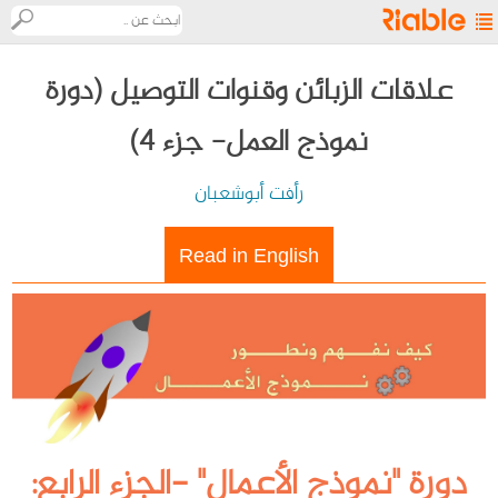
ريابل
علاقات الزبائن وقنوات التوصيل (دورة
نموذج العمل- جزء 4)
مستكشف
الريادة
رأفت أبوشعبان
ما
Read in English
هي
ريابل؟
06/12/2020
9.4 ألف مشاهدة
تواصل
معنا
English
دورة "نموذج الأعمال" -الجزء الرابع: