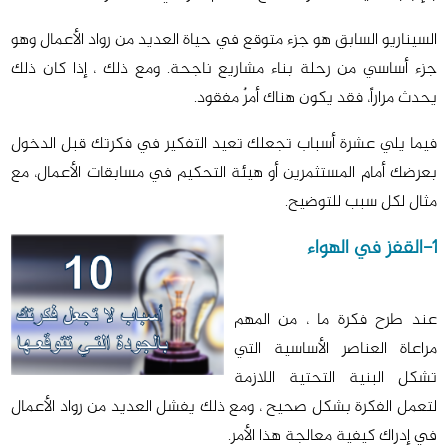
شروط
الاستخدام
السيناريو السابق هو جزء متوقع في حياة العديد من رواد الأعمال وهو
جزء أساسي من رحلة بناء مشاريع ناجحة. ومع ذلك ، إذا كان ذلك
سياسة
يحدث مراراً، فقد يكون هناك أمرٌ مفقود.
الخصوصية
فيما يلي عشرة أسباب تجعلك تعيد التفكير في فكرتك قبل الدخول
الأسئلة
بعرضك أمام المستثمرين أو هيئة التحكيم في مسابقات الأعمال، مع
الشائعة
مثال لكل سبب للتوضيح.
1-القفز في الهواء
تواصل
معنا
عند طرح فكرة ما ، من المهم
مراعاة العناصر الأساسية التي
تشكل البنية التحتية اللازمة
لتعمل الفكرة بشكل صحيح ، ومع ذلك يفشل العديد من رواد الأعمال
في إدراك كيفية معالجة هذا الأمر.