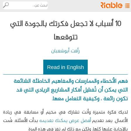
ريابل
10 أسباب لا تجعل فكرتك بالجودة التي
تتوقعها
مستكشف
الريادة
رأفت أبوشعبان
ما
Read in English
هي
ريابل؟
فهم الأخطاء والممارسات والمفاهيم الخاطئة الشائعة
15/12/2020
8.2 ألف مشاهدة
التي يمكن أن تُفشِل أفكار المشاريع الريادي التي قد
تواصل
تكون رائعة ، وكيفية التعامل معها.
معنا
لديك فكرة متميزة وأنت تشارك في مخيم أو مسابقة في ريادة
English
الأعمال. بعد تقديم
أفضل عرض يمكنك تقديمه
بدأت الأسئلة. قُمت
بالإجابة عليها كلها، ولكن مع ذلك لم تفز في هذه المرة.