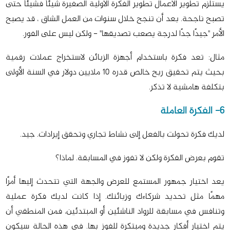
يستلزم تطوير الأعمال تطوير الفكرة الأولية الصغيرة شيئاً فشيئاً حتى
تصبح ناجحة. بعد أن تنجح خلال سنوات من العمل الشاق ، قد يصبح
الأمر "جيدًا جدًا لدرجة يصعب تصديقها" - ولكن ليس على الفور.
مثال: تعد فكرة باستخدام أجهزة الزبائن لاستخراج عملات رقمية
بحيث يتم تحقيق ربح خالص قدره 10 ملايين دولار في السنة الأولى
بتكلفة هامشية لا تذكر.
6- الفكرة العاملة
لديك فكرة تحولت بالفعل إلى نشاط تجاري وتحقق إيرادات. جيد.
تقوم بعرض الفكرة ولكن لا تفوز في المسابقة. لماذا؟
يعد اختيار جمهور المستمع للعرض والجهة التي تتحدث إليها أمرًا
مهمًا مثل تحديد شركاءك وزبائنك. إذا كانت لديك فكرة عملية
وتنافس في مسابقة للرواد الناشئين أو المبتدئين، فمن المنطقي أن
يتم اختيار أفكار جديدة ومبتكرة للفوز بها. في هذه الحالة سيكون