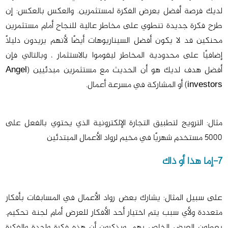
لديك فرصة أفضل بعرض الفكرة لمستثمرين. والعكس بالعكس: إن
طرح فكرة جديدة تنطوي على مخاطر عالية للنجاح أمام مستثمرين
محنكين قد لا يكون أفضل السيناريوهات أيضًا لأنهم يريدون دليلًا
إضافيًا على محدودية المخاطر ليقوموا بالاستثمار ، وبالتالي فإن
أفضل هدف لديك هو أن الحديث مع مستثمرين مبدئيين (Angel
investors) أو المشاركة في مسرعة أعمال.
مثال: الترويج لتطبيق التجارة الإلكترونية الذي يحتوي بالفعل على
5000 مستخدم شهريًا في مخيم لرواد الأعمال المبتدئين
7-إما هذا أو ذاك
على سبيل المثال: يشارك بعض رواد الأعمال في المسابقات بأفكار
متعددة ولأي سبب يتم اختيار أحد الأفكار للعرض أمام لجنة تحكيم.
يعطون العرض الخاص بهم، ويذكرون أن هذه فكرة واحدة والفكرة